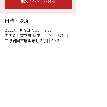
他のイベントを見る
日時・場所
2022年11月19日 15:30 – 19:00
岩国錦月堂本舗, 日本、〒740-0018 山
口県岩国市麻里布町３丁目３−３
イベントについて
Flamenco LIVE　 in  岩国
" Siempre Hay Esperanza "
’どんなときも希望はある’
2020年に企画したものの新型コロナウイル
ス禍が始まってやむなく延期に。
その後不安定な生活の中でもフラメンコはレ
ッスンや練習を続けた仲間たちに
小さな灯りをともし続けました。