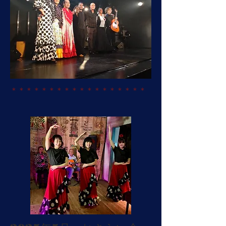
​＊＊＊＊＊＊＊＊＊＊＊＊＊＊＊＊＊＊