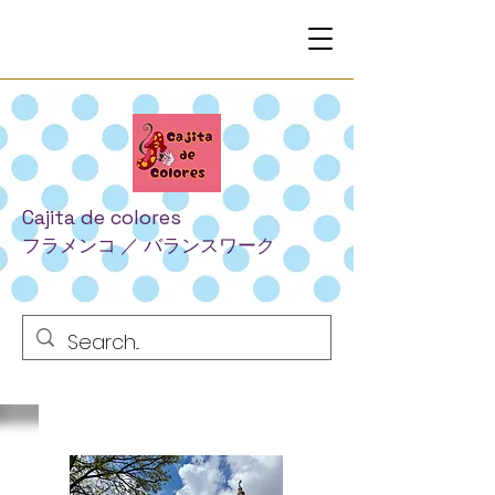
Cajita
de colores
フラメンコ
​ ／
​
バランスワーク