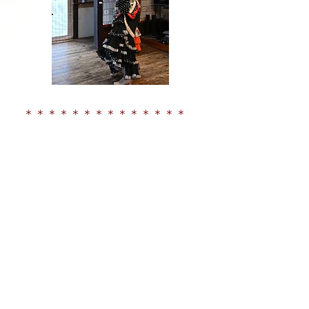
​＊＊＊＊＊＊＊＊＊＊＊＊＊＊