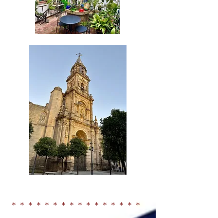
＊＊＊＊＊＊＊＊＊＊＊＊＊＊＊＊