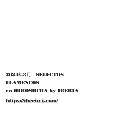
​2024年3月 SELECTOS
FLAMENCOS
​en HIROSHIMA by IBERIA
https://iberia-j.com/