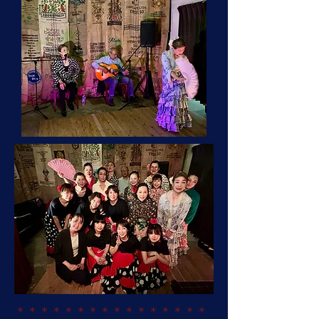
＊＊＊＊＊＊＊＊＊＊＊＊＊＊＊＊